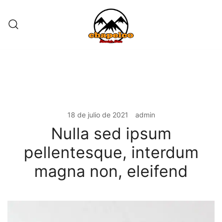
Saltar
al
contenido
Chapelco – Mountain Wear
Chapelco – Mountain Wear
18 de julio de 2021
admin
Nulla sed ipsum
pellentesque, interdum
magna non, eleifend