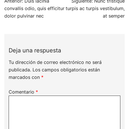
Navegación
Anterior:
Duis lacinia
Siguiente:
Nunc tristique
de
convallis odio, quis efficitur
turpis ac turpis vestibulum,
entradas
dolor pulvinar nec
at semper
Deja una respuesta
Tu dirección de correo electrónico no será
publicada.
Los campos obligatorios están
marcados con
*
Comentario
*